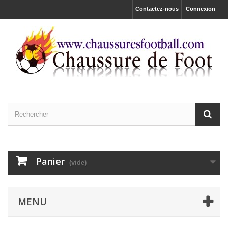
Contactez-nous
Connexion
Panier
(vide)
MENU