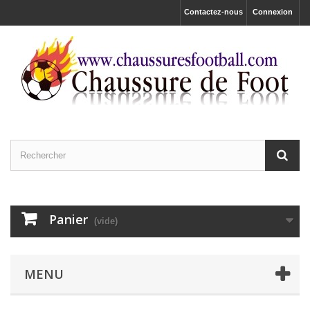
Contactez-nous
Connexion
Panier
(vide)
MENU