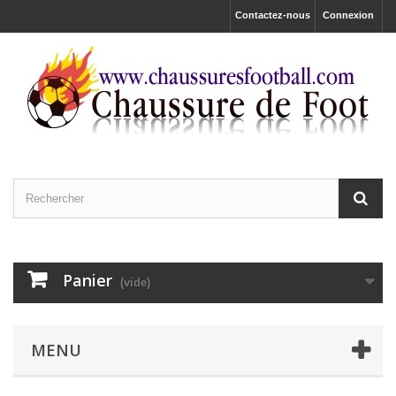
Contactez-nous
Connexion
Panier
(vide)
MENU