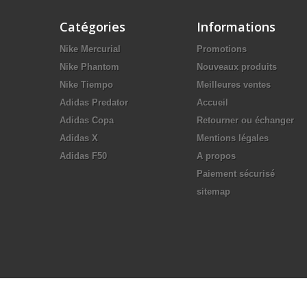
Catégories
Informations
Nike Mercurial
Promotions
Nike Phantom
Nouveaux produits
Nike Tiempo
Meilleures ventes
Adidas Predator
Accueil
Adidas Copa
Retourner ou échanger
Adidas X
Mentions légales
Adidas F50
A propos
Paiement sécurisé
sitemap