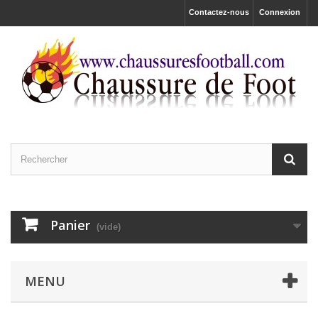
Contactez-nous
Connexion
Panier
(vide)
MENU