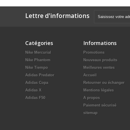
Lettre d'informations
Catégories
Informations
Nike Mercurial
Promotions
Nike Phantom
Nouveaux produits
Nike Tiempo
Meilleures ventes
Adidas Predator
Accueil
Adidas Copa
Retourner ou échanger
Adidas X
Mentions légales
Adidas F50
A propos
Paiement sécurisé
sitemap