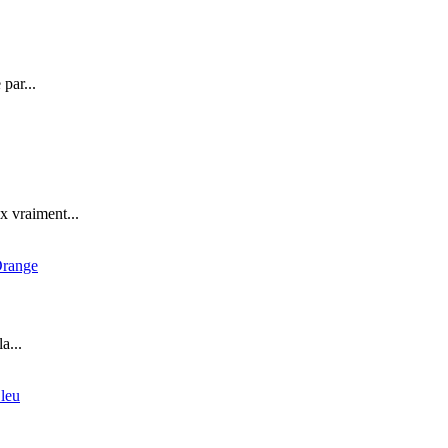
par...
 vraiment...
a...