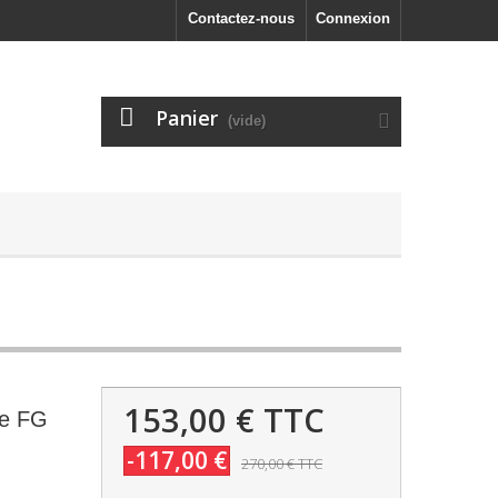
Contactez-nous
Connexion
Panier
(vide)
153,00 €
TTC
te FG
-117,00 €
270,00 €
TTC