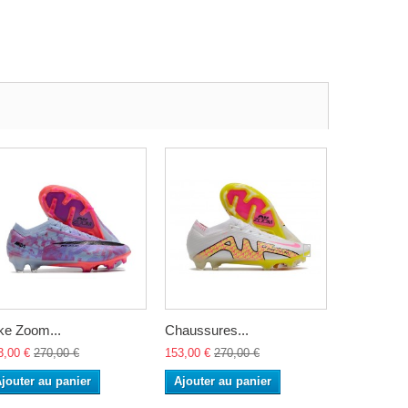
ke Zoom...
Chaussures...
Nike Zoom
3,00 €
270,00 €
153,00 €
270,00 €
153,00 €
27
jouter au panier
Ajouter au panier
Ajouter a