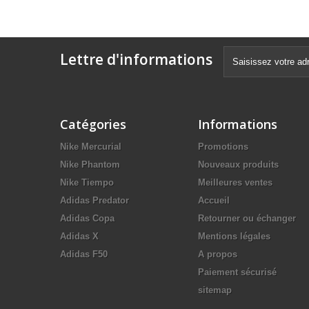
Lettre d'informations
Catégories
Informations
Nike Mercurial
Promotions
Nike Phantom
Nouveaux produits
Nike Tiempo
Meilleures ventes
Adidas Predator
Accueil
Adidas Copa
Retourner ou échanger
Adidas X
Mentions légales
Adidas F50
A propos
Paiement sécurisé
sitemap