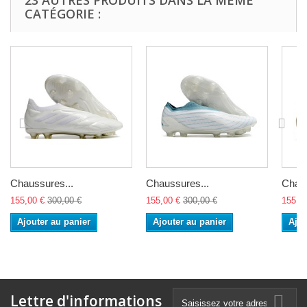
23 AUTRES PRODUITS DANS LA MÊME
CATÉGORIE :
Chaussures...
Chaussures...
Chaus
155,00 €
300,00 €
155,00 €
300,00 €
155,0
Ajouter au panier
Ajouter au panier
Ajou
Lettre d'informations