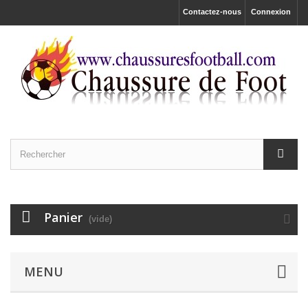
Contactez-nous
Connexion
Panier
(vide)
MENU