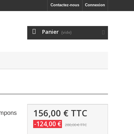
Contactez-nous
Connexion
Panier
(vide)
156,00 €
TTC
ampons
-124,00 €
280,00 €
TTC