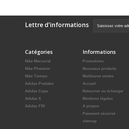
Lettre d'informations
Catégories
Informations
Nike Mercurial
Promotions
Nike Phantom
Nouveaux produits
Nike Tiempo
Meilleures ventes
Adidas Predator
Accueil
Adidas Copa
Retourner ou échanger
Adidas X
Mentions légales
Adidas F50
A propos
Paiement sécurisé
sitemap