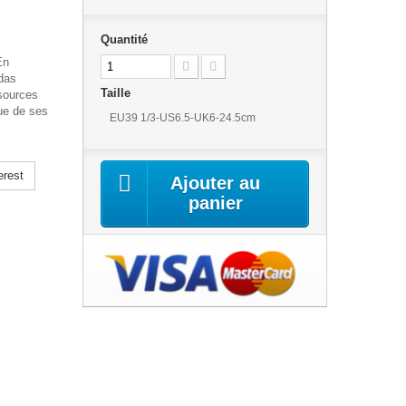
Quantité
En
idas
Taille
ssources
que de ses
EU39 1/3-US6.5-UK6-24.5cm
erest
Ajouter au
panier