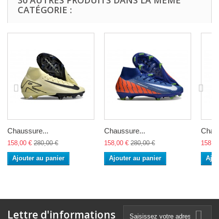
30 AUTRES PRODUITS DANS LA MÊME
CATÉGORIE :
Chaussure...
Chaussure...
Chaus
158,00 €
280,00 €
158,00 €
280,00 €
158,0
Ajouter au panier
Ajouter au panier
Ajou
Lettre d'informations