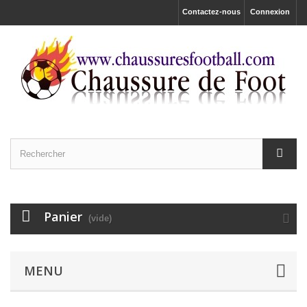
Contactez-nous
Connexion
Panier
(vide)
MENU