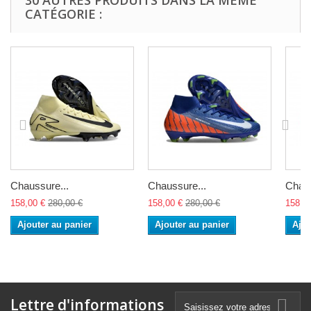
30 AUTRES PRODUITS DANS LA MÊME
CATÉGORIE :
Chaussure...
Chaussure...
Chaus
158,00 €
280,00 €
158,00 €
280,00 €
158,0
Ajouter au panier
Ajouter au panier
Ajou
Lettre d'informations