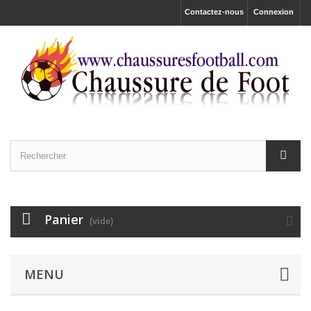
Contactez-nous
Connexion
Panier
(vide)
MENU