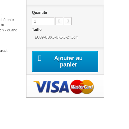
Quantité
r
adhérente
 tu
Taille
ch - quand
EU39-US6.5-UK5.5-24.5cm
erest
Ajouter au
panier