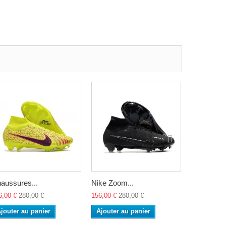
aussures...
Nike Zoom...
Crampon..
6,00 €
280,00 €
156,00 €
280,00 €
156,00 €
28
jouter au panier
Ajouter au panier
Ajouter a