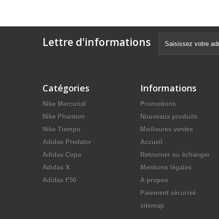
Lettre d'informations
Catégories
Informations
Nike Mercurial
Promotions
Nike Phantom
Nouveaux produits
Nike Tiempo
Meilleures ventes
Adidas Predator
Accueil
Adidas Copa
Retourner ou échanger
Adidas X
Mentions légales
Adidas F50
A propos
Paiement sécurisé
sitemap