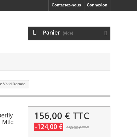
Contactez-nous
Connexion
Panier
(vide)
c Vivid Dorado
156,00 €
TTC
erfly
 Mtlc
-124,00 €
280,00 €
TTC